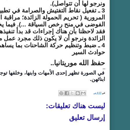
ونرجو لها أن تتواصل).
3 ـ تفعيل نقاط التفتيش والصرامة في تطبي
المرورية ( تحريم الحمولة الزائدة؛ مراقبة
الفوضى في منح رخص السياقة ...). فيما 
فقد لاحظنا بأن هناك إجراءات قد بدأ تنفيذها
الزائدة ونرجو أن لا يكون ذلك مجرد عمل 
4 ـ ضبط وتنظيم حركة الشاحنات بما يساه
حوادث السير
حفظ الله موريتانيا..
ــــ
في الصورة تظهر إحدى الأمهات وابنها، وخلفها توج
ابنائهن.
في
4:17 ص
ليست هناك تعليقات:
إرسال تعليق