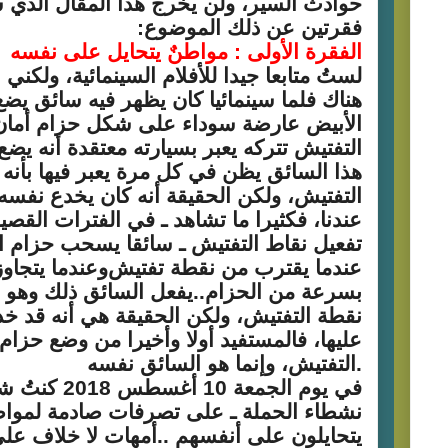
حوادث السير، ولن يخرج هذا المقال الذي 
فقرتين عن ذلك الموضوع:
الفقرة الأولى : مواطنٌ يتحايل على نفسه
لستُ متابعا جيدا للأفلام السينمائية، ولك
هناك فلما سينمائيا كان يظهر فيه سائق يض
الأبيض عارضة سوداء على شكل حزام أمان
التفتيش تتركه يعبر بسيارته معتقدة أنه يضع
هذا السائق يظن في كل مرة يعبر فيها بأنه
التفتيش، ولكن الحقيقة أنه كان يخدع نفسه.
عندنا، فكثيرا ما تشاهد ـ في الفترات القصير
تفعيل نقاط التفتيش ـ سائقا يسحب حزام الأ
عندما يقترب من نقطة تفتيش
بسرعة من الحزام..يفعل السائق ذلك وهو يع
نقطة التفتيش، ولكن الحقيقة هي أنه قد خ
عليها، فالمستفيد أولا وأخيرا من وضع حزام
.
التفتيش، وإنما هو السائق نفسه
في يوم الجمعة 0
نشطاء الحملة ـ على تصرفات صادمة لمواطني
يتحايلون على أنفسهم ..أمهات لا خلاف على