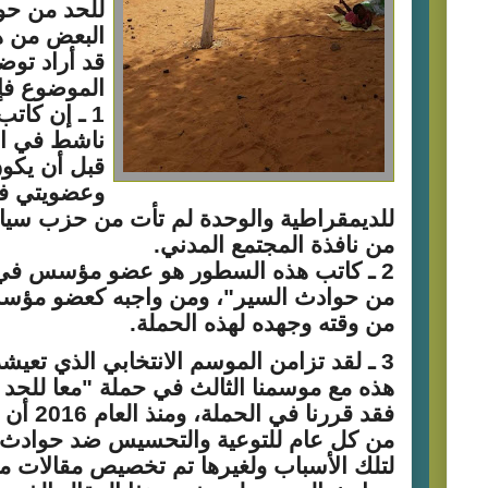
للحد من حو
البعض من هؤ
قد أراد توض
الموضوع فإل
1 ـ إن كات
ناشط في ال
قبل أن يكو
وعضويتي في
للديمقراطية والوحدة لم تأت من حزب سيا
من نافذة المجتمع المدني.
2 ـ كاتب هذه السطور هو عضو مؤسس في 
من حوادث السير"، ومن واجبه كعضو مؤ
من وقته وجهده لهذه الحملة.
3 ـ لقد تزامن الموسم الانتخابي الذي تعيشه 
هذه مع موسمنا الثالث في حملة "معا للحد
فقد قررنا 
من كل عام للتوعية والتحسيس ضد حوادث 
لتلك الأسباب ولغيرها تم تخصيص مقالات مت