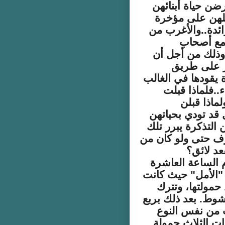
ضن حياة أبنائهن
لهن على مؤخرة
ئدة..والأغرب من
 مع أصحاب
 وذلك من أجل أن
ار على طريق
 يقودها في الغالب
..فلماذا قبلت
لماذا قبلن
قد تودي بحياتهن
 التذكرة يبرر تلك
ف حتى ولو كان من
عد لائق؟
ى تمام الساعة العاشرة
كلم 27 على طريق "الأمل" حيث كانت
حمولتها، وتترك
كشوط. بعد ذلك بربع
 من نفس النوع
ت الثلاث حمولة