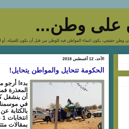
على وطن...
 وطن حقيقي، يكون انتماء المواطن فيه للوطن من قبل أن يكون للقبيلة، أو لل
الأحد، 12 أغسطس 2018
الحكومة تتحايل والمواطن يتحايل!
بدءا أرجو من
المعذرة فمن
أن ينشغل ك
في موسمنا ا
بالكتابة عن
ان
بمقالات متت