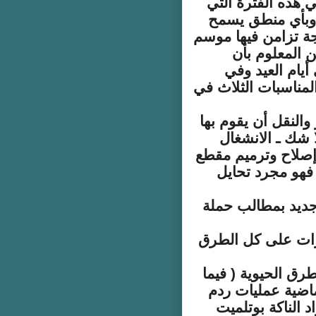
 هذه الفترة التي
وبأي منطق يسمح
جة تزامن فيها موسم
ن المعلوم بأن
يام العيد وفي
المناسبات الثلاث في
والنقل أن يقوم بها
ا شك ـ الانشغال
إصلاح وترميم مقطع
ك فهو مجرد تحايل
 جديد بمطالب حملة
يزات على كل الطرق
طرق الحيوية ( فيما
ماضية عمليات ردم
 الناكة بوتلميت