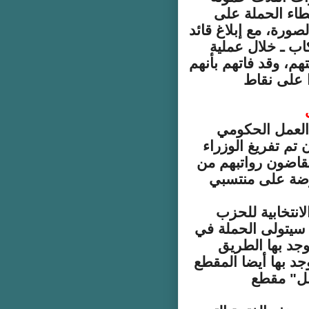
طاء الحملة على
صورة، مع إبلاغ قائد
اب ـ خلال عملية
تهم، وقد فاتهم بأنهم
ا على نقاط
العمل الحكومي
 تم تفريغ الوزراء
تقاضون رواتبهم من
وضة على منتسبي
لانتخابية للحزب
 سيتولى الحملة في
يوجد بها الطريق
جد بها أيضا المقطع
أمل" مقطع