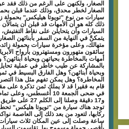
الصغار، ولكنهن على الرغم من ذلك فقد عر
الصغار لخطر محدق، وذلك عندما قبلن بحم
سيارات من نوع "تويوتا هيليكس" بحمولة زا
ذلك كله هو أن الأمهات قد قبلن أن يتمالأن
السيارات وأن يتحايلن على نقاط التفتيش،
يتمكنَّ في النهاية من السفر بأبنائهن الصغ
متهالك، وعلى مؤخرة سيارات بحمولة زائدة
سائقون متهورون ومستهترون بأرواح الأبرياء
أمهات بالمخاطرة بحياتهن وبحياة أبنائهن؟ و
بالمشاركة عن طيب خاطر في عملية تحايل 
وبحياة أبنائهن؟ وهل الفارق البسيط في ثمن
المخاطرة؟ وهل يمكن تفهم مثل هذا التصر
قام به فقيرا قد لا يملك ثمن تذكرة على مق
في ضحى الجمعة 10 أغسطس، وعل
و17 دقيقة وصلنا إلى ال
توجد هناك سيارة من "تويوتا هليكس" تحط 
ركابها، لتعود من بعد ذلك إلى العاصمة نوا
ساعة وصلت إلى عين المكان ثلاث سيارات
بأقصى حمولة مسموح بها. تقاسمت السيارا