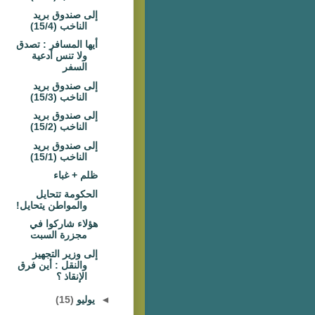
إلى صندوق بريد
الناخب (15/4)
أيها المسافر : تصدق
ولا تنس أدعية
السفر
إلى صندوق بريد
الناخب (15/3)
إلى صندوق بريد
الناخب (15/2)
إلى صندوق بريد
الناخب (15/1)
ظلم + غباء
الحكومة تتحايل
والمواطن يتحايل!
هؤلاء شاركوا في
مجزرة السبت
إلى وزير التجهيز
والنقل : أين فرق
الإنقاذ ؟
◄
يوليو
(15)