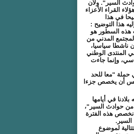
ادث السير". ولأن
لاء القراء الأعزاء
يحا في هذا
يه هذا التوضيح :
ب هذه السطور هو
مجتمع المدني من
ن ناشطا سياسيا،
 المنتدى الوطني
سي، وإنما جاءت
حملة "معا للحد
سس أن يخصص جزءا
بلادنا في أيامها
 من حوادث السير"،
في الحملة، ومنذ العام 2016 أن نخصص هذه الفترة
السير.
تالية لموضوع