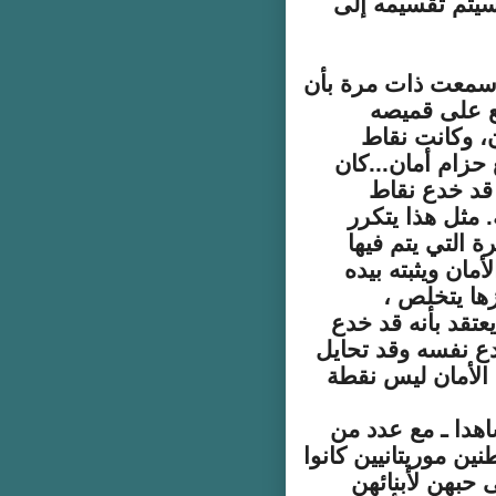
سيتم تقسيمه إلى
ني سمعت ذات مرة بأن
ع على قميصه
، وكانت نقاط
 حزام أمان...كان
 قد خدع نقاط
 مثل هذا يتكرر
ة التي يتم فيها
مان ويثبته بيده
، وعندما يتجاوزها يتخلص
تقد بأنه قد خدع
دع نفسه وقد تحايل
 الأمان ليس نقطة
1 أغسطس 2018 كنتُ شاهدا ـ مع عدد من
ن موريتانيين كانوا
 حبهن لأبنائهن