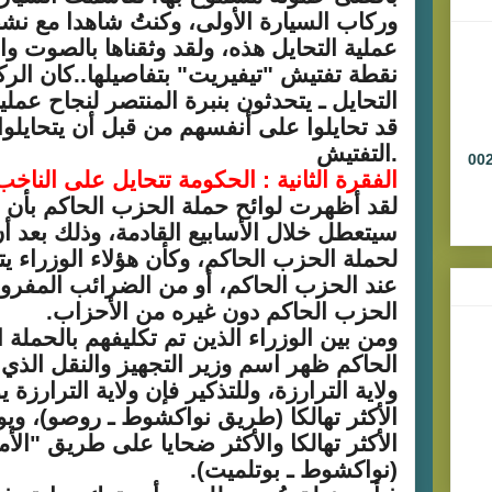
وركاب السيارة الأولى، وكنتُ شاهدا مع نش
عملية التحايل هذه، ولقد وثقناها بالصوت وال
نقطة تفتيش "تيفيريت" بتفاصيلها..كان الرك
التحايل ـ يتحدثون بنبرة المنتصر لنجاح عملي
قد تحايلوا على أنفسهم من قبل أن يتحايلو
.
التفتيش
00222
الفقرة الثانية : الحكومة تتحايل على الناخب
لقد أظهرت لوائح حملة الحزب الحاكم بأن 
سيتعطل خلال الأسابيع القادمة، وذلك بعد أن
لحملة الحزب الحاكم، وكأن هؤلاء الوزراء ي
عند الحزب الحاكم، أو من الضرائب المفر
الحزب الحاكم دون غيره من الأحزاب.
ومن بين الوزراء الذين تم تكليفهم بالحملة ا
الحاكم ظهر اسم وزير التجهيز والنقل الذي
ولاية الترارزة، وللتذكير فإن ولاية الترارزة 
الأكثر تهالكا (طريق نواكشوط ـ روصو)، ويو
الأكثر تهالكا والأكثر ضحايا على طريق "ال
(نواكشوط ـ بوتلميت).