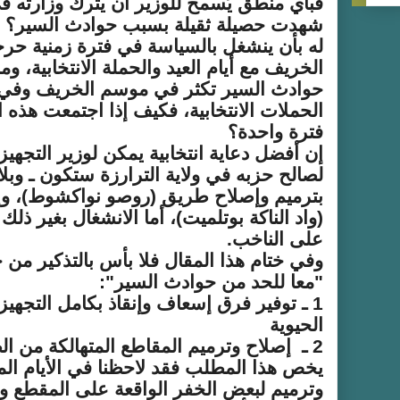
فبأي منطق يُسمح للوزير أن يترك وزارته في
شهدت حصيلة ثقيلة بسبب حوادث السير؟ 
له بأن ينشغل بالسياسة في فترة زمنية حر
الخريف مع أيام العيد والحملة الانتخابية، وم
حوادث السير تكثر في موسم الخريف وفي أ
الحملات الانتخابية، فكيف إذا اجتمعت هذه 
فترة واحدة؟
إن أفضل دعاية انتخابية يمكن لوزير التجهيز 
لصالح حزبه في ولاية الترارزة ستكون ـ وبل
بترميم وإصلاح طريق (روصو نواكشوط)، و
(واد الناكة بوتلميت)، أما الانشغال بغير ذل
على الناخب.
وفي ختام هذا المقال فلا بأس بالتذكير من
"معا للحد من حوادث السير":
1 ـ توفير فرق إسعاف وإنقاذ بكامل التجه
الحيوية
2 ـ إصلاح وترميم المقاطع المتهالكة من ال
يخص هذا المطلب فقد لاحظنا في الأيام ال
وترميم لبعض الخفر الواقعة على المقطع واد