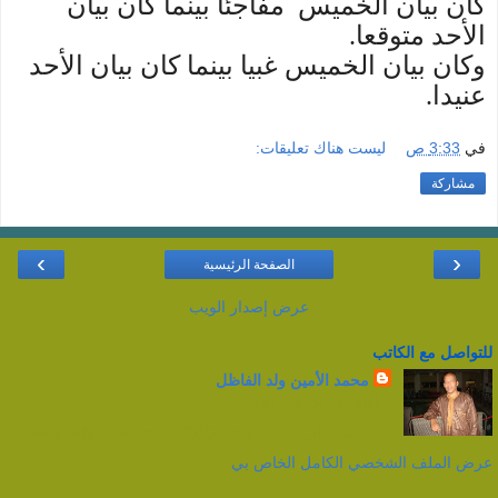
كان بيان الخميس مفاجئا بينما كان بيان
الأحد متوقعا.
وكان بيان الخميس غبيا بينما كان بيان الأحد
عنيدا.
في
3:33 ص
ليست هناك تعليقات:
مشاركة
›
‹
الصفحة الرئيسية
عرض إصدار الويب
للتواصل مع الكاتب
محمد الأمين ولد الفاظل
نواكشوط, Mauritania
كاتب موريتاني،.0022246821727 elvadel@gmail.com
عرض الملف الشخصي الكامل الخاص بي