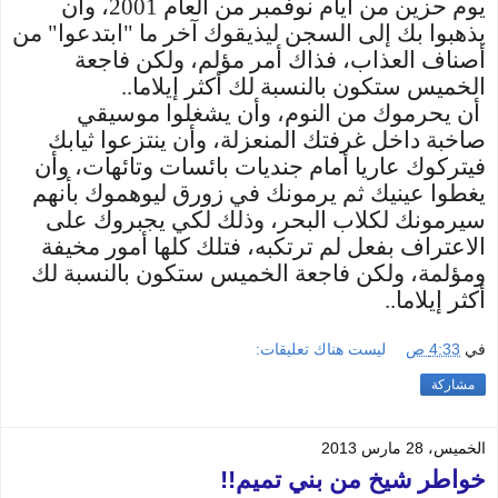
يوم حزين من أيام نوفمبر من العام 2001، وأن
يذهبوا بك إلى السجن ليذيقوك آخر ما "ابتدعوا" من
أصناف العذاب، فذاك أمر مؤلم، ولكن فاجعة
الخميس ستكون بالنسبة لك أكثر إيلاما..
أن يحرموك من النوم، وأن يشغلوا موسيقي
صاخبة داخل غرفتك المنعزلة، وأن ينتزعوا ثيابك
فيتركوك عاريا أمام جنديات بائسات وتائهات، وأن
يغطوا عينيك ثم يرمونك في زورق ليوهموك بأنهم
سيرمونك لكلاب البحر، وذلك لكي يجبروك على
الاعتراف بفعل لم ترتكبه، فتلك كلها أمور مخيفة
ومؤلمة، ولكن فاجعة الخميس ستكون بالنسبة لك
أكثر إيلاما..
في
4:33 ص
ليست هناك تعليقات:
مشاركة
الخميس، 28 مارس 2013
خواطر شيخ من بني تميم!!