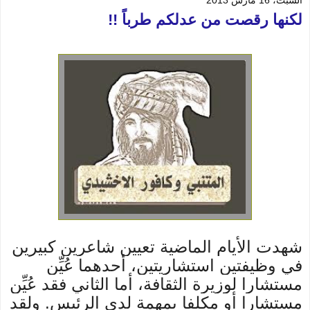
السبت، 16 مارس 2013
لكنها رقصت من عدلكم طرباً !!
شهدت الأيام الماضية تعيين شاعرين كبيرين
في وظيفتين استشاريتين، أحدهما عُيِّن
مستشارا لوزيرة الثقافة، أما الثاني فقد عُيِّن
مستشارا أو مكلفا بمهمة لدى الرئيس. ولقد