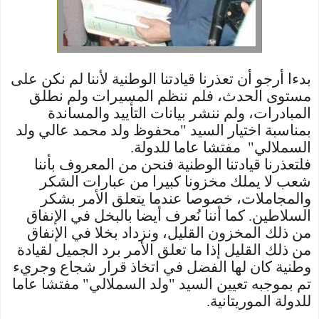
بدءا أرجو أن تعذرنا قيادتنا الوطنية لأننا لم نكن على
مستوى الحدث، فلم ننظم المسيرات ولم نطلق
المبادرات، ولم ننشر بيانات التأييد والمساندة
بمناسبة اختيار السيد "محفوظ ولد محمد عالي ولد
السملالي" مفتشا عاما للدولة.
فلتعذرنا قيادتنا الوطنية فنحن من المعروف بأننا
شعب لا يملك مخزونا كبيرا من عبارات الشكر
والمجاملات، خصوصا عندما يتعلق الأمر بشكر
السلاطين. كما أننا نُعرف أيضا بالبخل في الإنفاق
من ذلك المخزون القليل، ونزداد بخلا في الإنفاق
من ذلك القليل إذا ما تعلق الأمر برد الجميل لقيادة
وطنية كان لها الفضل في اتخاذ قرار شجاع وجريء
تم بموجبه تعيين السيد "ولد السملالي" مفتشا عاما
للدولة الموريتانية.