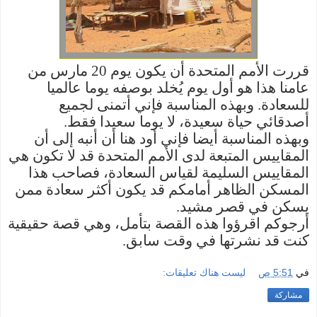
قررت الأمم المتحدة أن يكون يوم 20 مارس من
عامنا هذا هو أول يوم يُخلد بوصفه يوما عالميا
للسعادة. وبهذه المناسبة فإني أتمنى لجميع
أصدقائي حياة سعيدة، لا يوما سعيدا فقط.
وبهذه المناسبة أيضا فإني أود هنا أن أنبه إلى أن
المقاييس المتبعة لدى الأمم المتحدة قد لا تكون هي
المقاييس السليمة لقياس السعادة، فصاحب هذا
المسكن الظاهر أمامكم قد يكون أكثر سعادة ممن
يسكن في قصر مشيد.
أرجوكم اقرؤوا هذه القصة بتأمل، وهي قصة حقيقية
كنت قد نشرتها في وقت سابق.
في
5:51 ص
ليست هناك تعليقات:
مشاركة