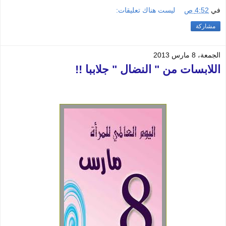
في
4:52 ص
ليست هناك تعليقات:
مشاركة
الجمعة، 8 مارس 2013
اللابسات من " النضال " جلاببا !!