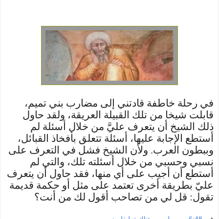
في رحلة خاطفة قادتني إلى مضارب بني تميم،
قابلت شيخا من تلك القبيلة العريقة، ولقد حاول
ذلك الشيخ أن يتعرف عليَّ من خلال أسئلة لم
أستطع الإجابة عليها، أسئلة تتعلق بأفخاذ القبائل،
وببطون العرب. ولأن الشيخ فشل في التعرف على
نسبي وحسبي من خلال أسئلته تلك، والتي لم
أستطع أن أجيب على أي منها، فقد حاول أن يتعرف
عليّ بطريقة أخرى تعتمد على مثل أو حكمة قديمة
تقول: قل لي من تصاحب أقول لك من أنت؟
في
6:48 ص
ليست هناك تعليقات: