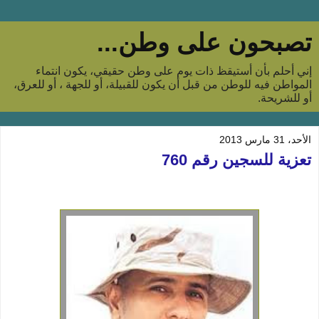
تصبحون على وطن...
إني أحلم بأن أستيقظ ذات يوم على وطن حقيقي، يكون انتماء
المواطن فيه للوطن من قبل أن يكون للقبيلة، أو للجهة ، أو للعرق،
أو للشريحة.
الأحد، 31 مارس 2013
تعزية للسجين رقم 760